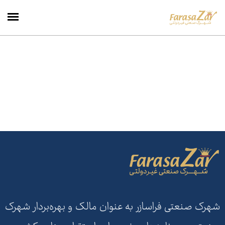
شهرک صنعتی فراسازر به عنوان مالک و بهره‌بردار شهرک