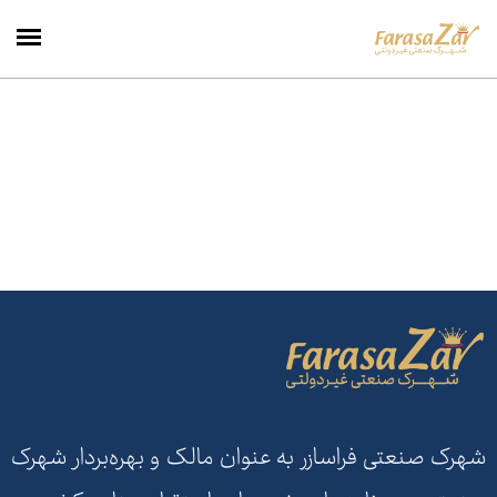
شهرک صنعتی فراسازر به عنوان مالک و بهره‌بردار شهرک