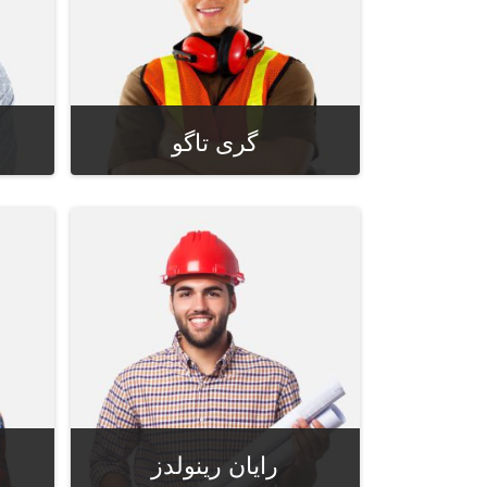
گری تاگو
مدیر اجرایی
رایان رینولدز